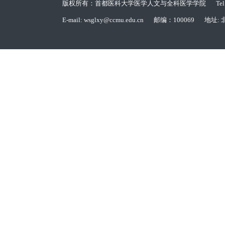
版权所有：首都医科大学医学人文与全科医学学院
Te
E-mail: wsglxy@ccmu.edu.cn
邮编：100069
地址: