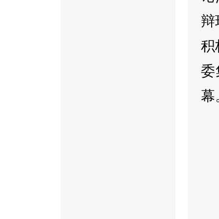
辩
积
委
幕