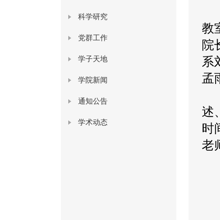
2
科学研究
教
党群工作
院
学子天地
系
孟
学院新闻
法
通知公告
述
学术动态
时
老