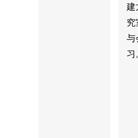
建
究
与
习