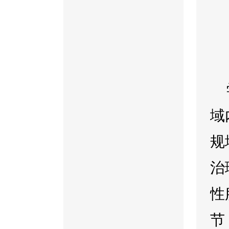
域
规
治
性
节