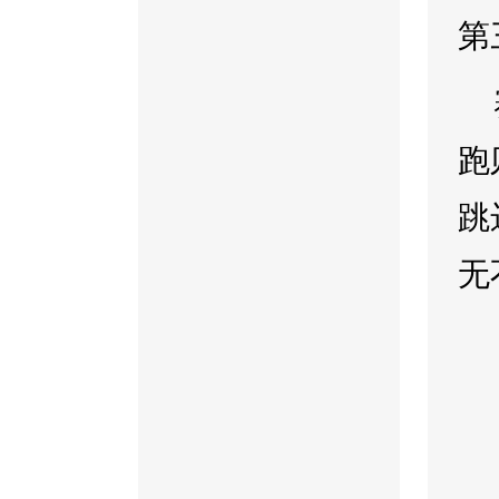
第
跑
跳
无