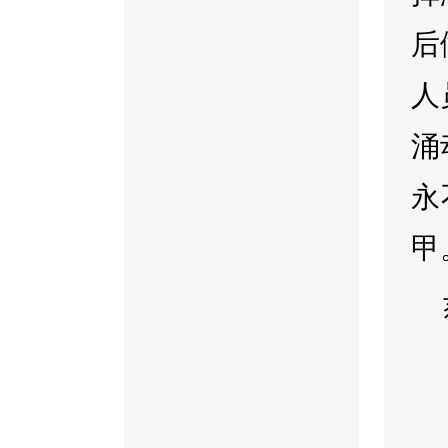
后
人
涌
永
甲