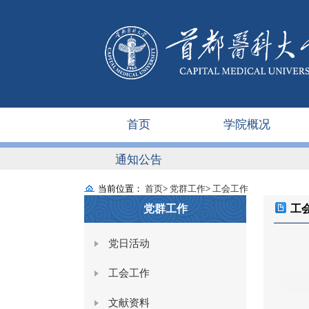
首页
学院概况
通知公告
当前位置：
首页
>
党群工作
>
工会工作
党群工作
工
党日活动
工会工作
文献资料