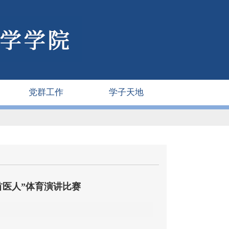
党群工作
学子天地
首医人”体育演讲比赛