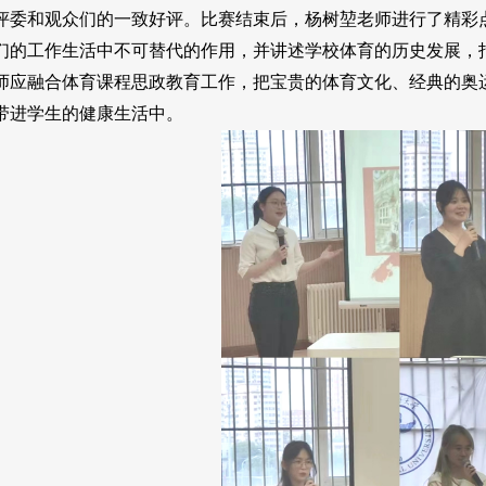
评委和观众们的一致好评。比赛结束后，杨树堃老师进行了精彩
们的工作生活中不可替代的作用，并讲述学校体育的历史发展，
师应融合体育课程思政教育工作，把宝贵的体育文化、经典的奥
带进学生的健康生活中。